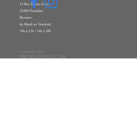
Dj
13 Rue Jeanne d'Arc,
25300 Pontarlier
PONTARLIER
Horaires :
du Mardi au Vendredi
10h à 12h / 14h à 18h
Created with
EMCREATION25.COM
Retourner au contenu